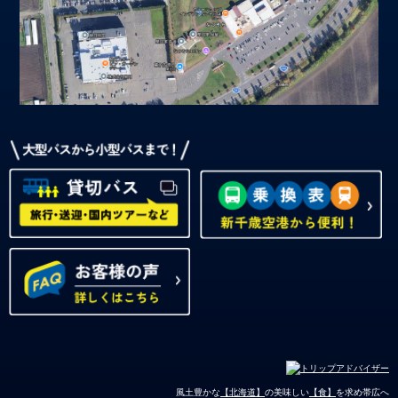
2026.4.28
いよいよ明日からデビュー4列プレミアムシート！！
ＧＷ期間中は渋滞等の発生も考えられますので、余裕を持ったお時間
にて、ご予約お待ちしております。
おびうんスタッフ一同
詳しくはこちら
>>
(PDF：4,924KB)
風土豊かな
【北海道】
の美味しい
【食】
を求め帯広へ