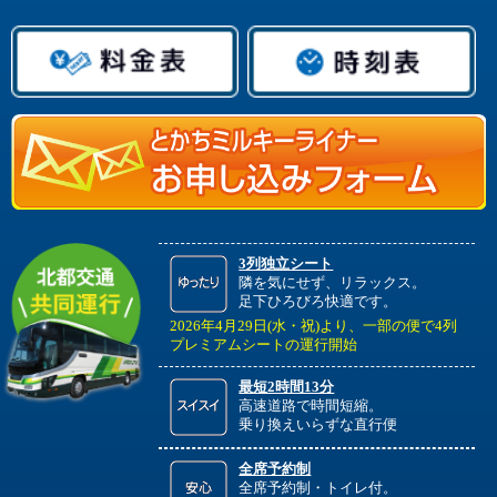
3列独立シート
隣を気にせず、リラックス。
足下ひろびろ快適です。
2026年4月29日(水・祝)より、一部の便で4列
プレミアムシートの運行開始
最短2時間13分
高速道路で時間短縮。
乗り換えいらずな直行便
全席予約制
全席予約制・トイレ付。