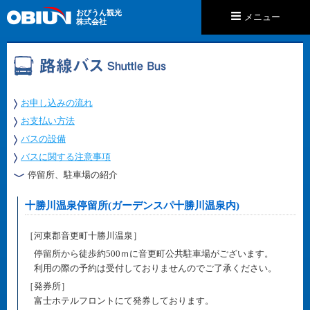
おびうん観光
メニュー
株式会社
お申し込みの流れ
お支払い方法
バスの設備
バスに関する注意事項
停留所、駐車場の紹介
十勝川温泉停留所(ガーデンスパ十勝川温泉内)
［河東郡音更町十勝川温泉］
停留所から徒歩約500ｍに音更町公共駐車場がございます。
利用の際の予約は受付しておりませんのでご了承ください。
［発券所］
富士ホテルフロントにて発券しております。