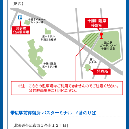
【略図】
帯広駅前停留所 バスターミナル 6番のりば
［北海道帯広市西１条南１２丁目］